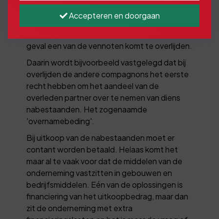
meerdere partners, een VOF, een CV of een
Accepteren en doorgaan
BV. In de vennootschapsakte worden vaak
van tevoren afspraken gemaakt, voor het
geval een van de vennoten komt te overlijden.
Daarin wordt bijvoorbeeld vastgelegd dat bij
overlijden de andere compagnons het eerste
recht hebben om het aandeel van de
overleden partner over te nemen van diens
nabestaanden. Het zogenaamde
'overnamebeding'.
Bij uitkoop van de nabestaanden moet er
contant worden betaald. Helaas komt het
maar al te vaak voor dat de middelen van de
onderneming vastzitten in gebouwen en
bedrijfsmiddelen. Eén van de oplossingen is
financiering van het uitkoopbedrag, maar dan
zit de onderneming met extra