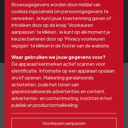
Browsegegevens worden door middel van
cookies ingezameld om persoonsgegevens te
verwerken. Je kunt jouw toestemming geven of
intrekken door op de knop 'Voorkeuren
aanpassen' te klikken. Je kunt op elk moment je
keuzes beheren door op 'Privacy voorkeuren
wijzigen' te klikken in de footer van de website.
Waar gebruiken we jouw gegevens voor?
De apparaat kenmerken actief scannen voor
identificatie. Informatie op een apparaat opslaan
en/of openen. Marketing gerelateerde
activiteiten, zoals het tonen van
In een onderneming is
gepersonaliseerde advertenties en content,
vaak sprake van meer
advertentie- en contentmeting, inzichten in het
publiek en productontwikkeling.
dan één eigenaar
Voorkeuren aanpassen
Dat geldt bijvoorbeeld bij een maatschap met