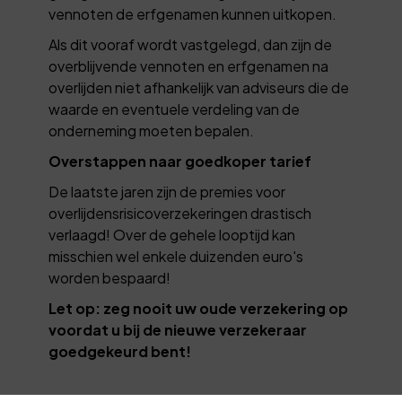
vennoten de erfgenamen kunnen uitkopen.
Als dit vooraf wordt vastgelegd, dan zijn de
overblijvende vennoten en erfgenamen na
overlijden niet afhankelijk van adviseurs die de
waarde en eventuele verdeling van de
onderneming moeten bepalen.
Overstappen naar goedkoper tarief
De laatste jaren zijn de premies voor
overlijdensrisicoverzekeringen drastisch
verlaagd! Over de gehele looptijd kan
misschien wel enkele duizenden euro's
worden bespaard!
Let op: zeg nooit uw oude verzekering op
voordat u bij de nieuwe verzekeraar
goedgekeurd bent!