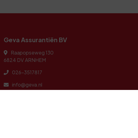
Geva Assurantiën BV
Raapopseweg 130
6824 DV
ARNHEM
026-3517817
info@geva.nl
Navigeren
Geldzaken
Particulier
Zakelijk