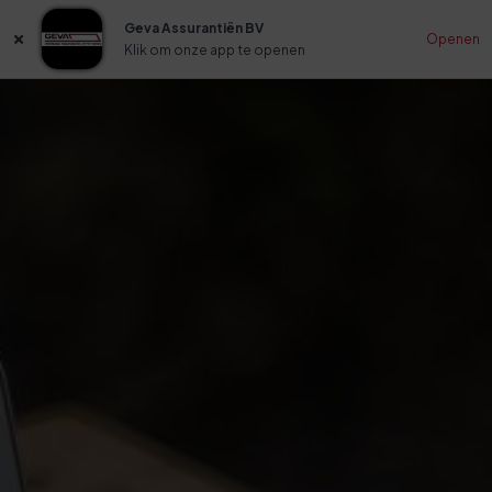
Geva Assurantiën BV
Openen
Klik om onze app te openen