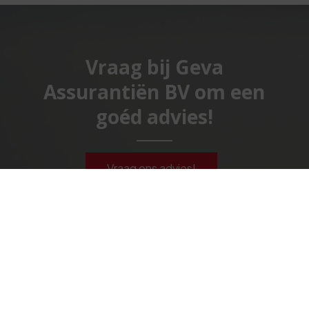
Vraag bij Geva
Assurantiën BV om een
goéd advies!
Vraag ons advies!
Geva Assurantiën BV