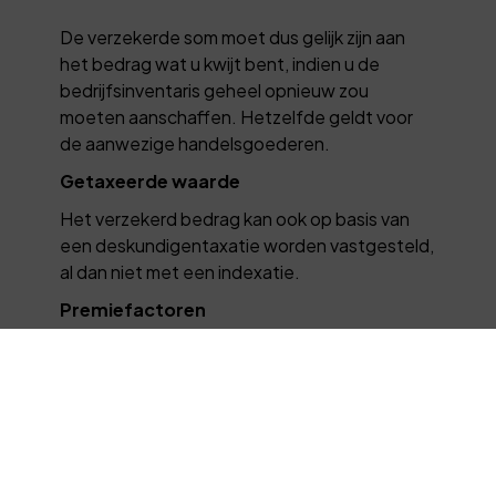
De verzekerde som moet dus gelijk zijn aan
het bedrag wat u kwijt bent, indien u de
bedrijfsinventaris geheel opnieuw zou
moeten aanschaffen. Hetzelfde geldt voor
de aanwezige handelsgoederen.
Getaxeerde waarde
Het verzekerd bedrag kan ook op basis van
een deskundigentaxatie worden vastgesteld,
al dan niet met een indexatie.
Premiefactoren
De premie is afhankelijk van een aantal
factoren, waarvan de belangrijkste zijn:
de uitgebreidheid van de dekking
de brandgevaarlijkheid van de
bedrijfsuitoefening