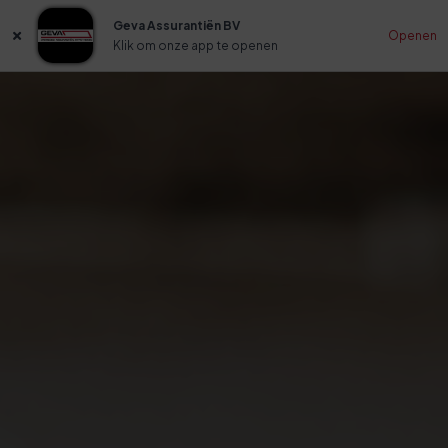
Geva Assurantiën BV
Openen
Klik om onze app te openen