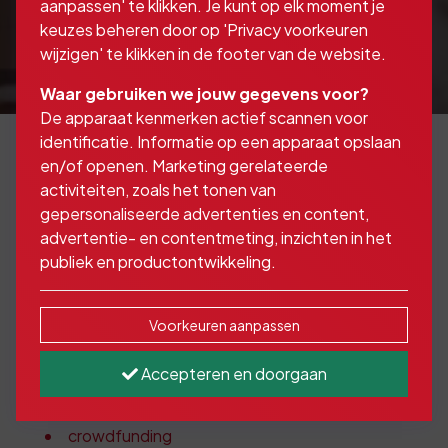
aanpassen' te klikken. Je kunt op elk moment je
keuzes beheren door op 'Privacy voorkeuren
wijzigen' te klikken in de footer van de website.
Waar gebruiken we jouw gegevens voor?
De apparaat kenmerken actief scannen voor
identificatie. Informatie op een apparaat opslaan
en/of openen. Marketing gerelateerde
activiteiten, zoals het tonen van
Naast bovenstaande financieringsvormen
gepersonaliseerde advertenties en content,
kunnen wij u ook helpen met:
advertentie- en contentmeting, inzichten in het
publiek en productontwikkeling.
financiering vastgoed
Voorkeuren aanpassen
voorraadfinanciering
Accepteren en doorgaan
inkoopfinanciering
werkkapitaal financiering
crowdfunding