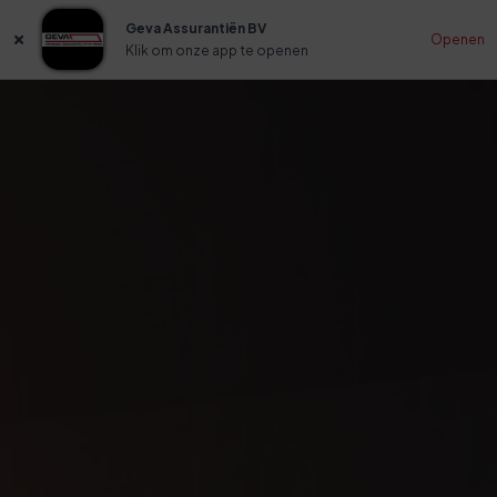
Geva Assurantiën BV
Openen
Klik om onze app te openen