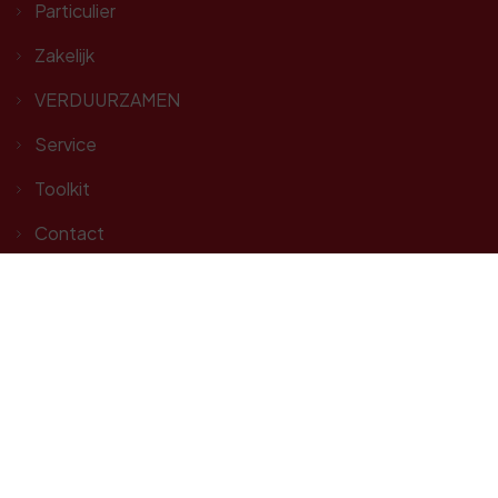
Particulier
Zakelijk
VERDUURZAMEN
Service
Toolkit
Contact
Volg ons op social media
Aansluitgegevens:
KvK:
09072046