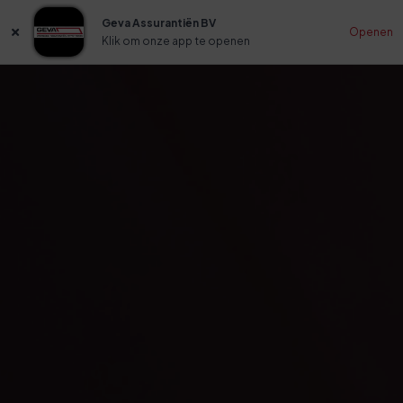
Geva Assurantiën BV
Openen
Klik om onze app te openen