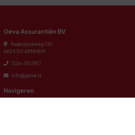
Geva Assurantiën BV
Raapopseweg 130
6824 DV
ARNHEM
026-3517817
info@geva.nl
Navigeren
Geldzaken
Particulier
Zakelijk